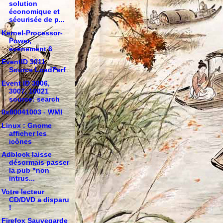
solution
économique et
sécurisée de p...
Kernel-Processor-
Power,
évènement 6
EventID 3011
Source LoadPerf
Event ID 3006,
3007, 10021
source: search
0x80041003 - WMI
Linux : Gnome
afficher les
icônes
Adblock laisse
désormais passer
la pub "non
intrus...
Votre lecteur
CD/DVD a disparu
!
Firefox Sauvegarde