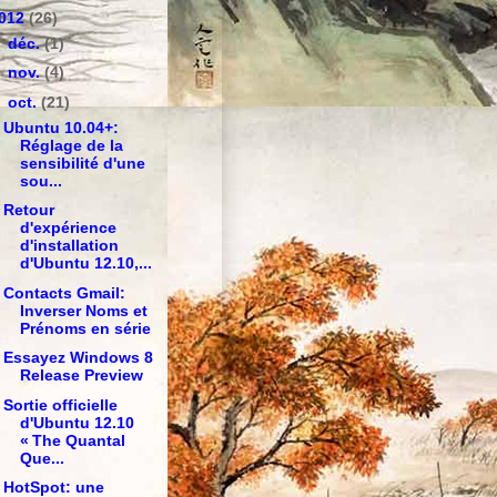
012
(26)
►
déc.
(1)
►
nov.
(4)
▼
oct.
(21)
Ubuntu 10.04+:
Réglage de la
sensibilité d'une
sou...
Retour
d'expérience
d'installation
d'Ubuntu 12.10,...
Contacts Gmail:
Inverser Noms et
Prénoms en série
Essayez Windows 8
Release Preview
Sortie officielle
d'Ubuntu 12.10
« The Quantal
Que...
HotSpot: une