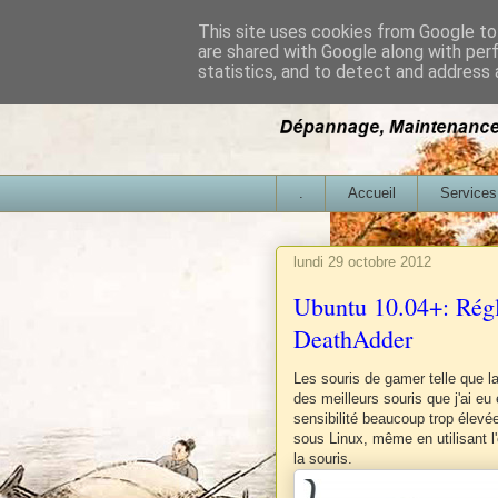
This site uses cookies from Google to 
are shared with Google along with per
statistics, and to detect and address 
.
Accueil
Services
lundi 29 octobre 2012
Ubuntu 10.04+: Régla
DeathAdder
Les souris de gamer telle que 
des meilleurs souris que j'ai eu
sensibilité beaucoup trop élevée
sous Linux, même en utilisant l
la souris.