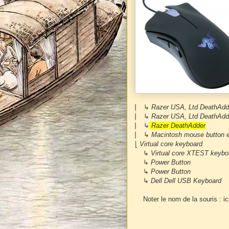
⎜ ↳
Razer USA, Ltd DeathA
⎜ ↳
Razer USA, Ltd DeathA
⎜ ↳
Razer DeathAdder
id=1
⎜ ↳
Macintosh mouse button
⎣
Virtual core keyboard 
↳
Virtual core XTEST k
↳
Power Button id=
↳
Power Button id=
↳
Dell Dell USB Keybo
Noter le nom de la souris : ic