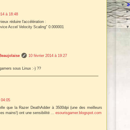
▼
2
014 à 18:48
mieux réduire l'accélération :
evice Accel Velocity Scaling" 0.000001
Beaujolaise
10 février 2014 à 19:27
 gamers sous Linux :-) ??
 04:05
elle que la Razer DeathAdder à 3500dpi (une des meilleurs
 les mains!) ont une sensibilité ...
esourisgamer.blogspot.com