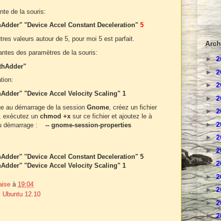
nte de la souris:
thAdder" "Device Accel Constant Deceleration"
5
es valeurs autour de 5, pour moi 5 est parfait.
Arch
antes des paramètres de la souris:
►
2
athAdder"
►
2
tion:
►
2
hAdder" "Device Accel Velocity Scaling" 1
►
2
ge au démarrage de la session
Gnome
, créez un fichier
►
2
 , exécutez un
chmod +x
sur ce fichier et ajoutez le à
►
2
s au démarrage :
-- gnome-session-properties
►
2
►
2
hAdder" "Device Accel Constant Deceleration" 5
►
2
hAdder" "Device Accel Velocity Scaling" 1
►
2
aise
à
19:04
►
2
,
Ubuntu 12.10
►
2
►
2