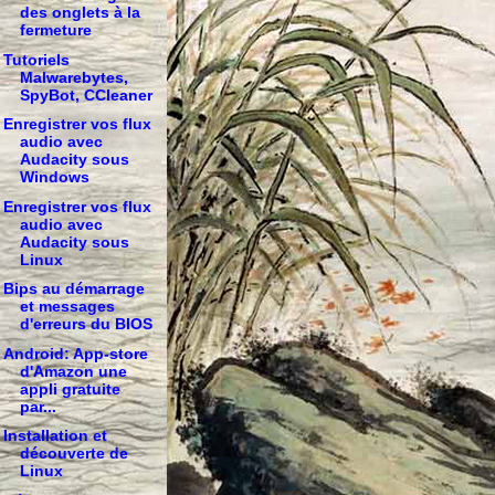
des onglets à la
fermeture
Tutoriels
Malwarebytes,
SpyBot, CCleaner
Enregistrer vos flux
audio avec
Audacity sous
Windows
Enregistrer vos flux
audio avec
Audacity sous
Linux
Bips au démarrage
et messages
d'erreurs du BIOS
Android: App-store
d'Amazon une
appli gratuite
par...
Installation et
découverte de
Linux