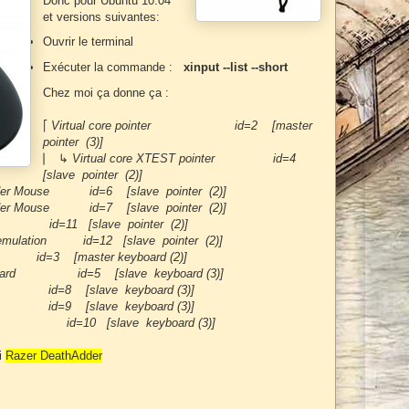
Donc pour Ubuntu 10.04
et versions suivantes:
Ouvrir le terminal
Exécuter la commande :
xinput --list --short
Chez moi ça donne ça :
⎡
Virtual core pointer id=2 [master
pointer (3)]
⎜ ↳
Virtual core XTEST pointer id=4
[slave pointer (2)]
dder Mouse id=6 [slave pointer (2)]
dder Mouse id=7 [slave pointer (2)]
1 [slave pointer (2)]
 emulation id=12 [slave pointer (2)]
id=3 [master keyboard (2)]
eyboard id=5 [slave keyboard (3)]
8 [slave keyboard (3)]
9 [slave keyboard (3)]
ard id=10 [slave keyboard (3)]
i
Razer DeathAdder