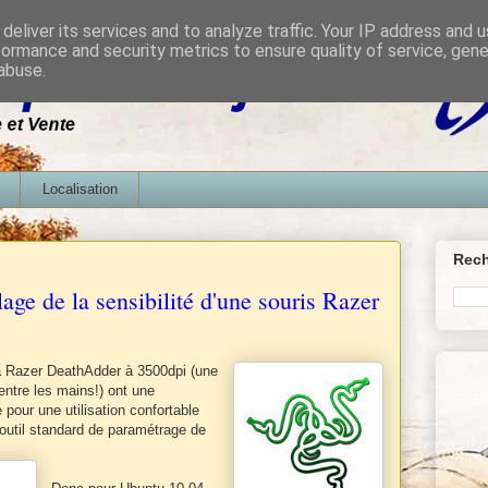
deliver its services and to analyze traffic. Your IP address and 
formance and security metrics to ensure quality of service, gen
abuse.
Localisation
Rech
ge de la sensibilité d'une souris Razer
la Razer DeathAdder à 3500dpi (une
 entre les mains!) ont une
 pour une utilisation confortable
'outil standard de paramétrage de