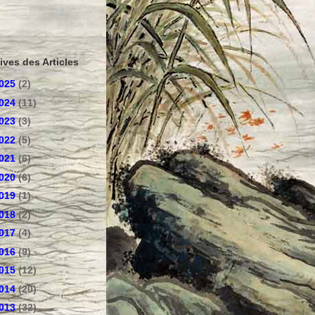
ives des Articles
025
(2)
024
(11)
023
(3)
022
(5)
021
(6)
020
(6)
019
(1)
018
(2)
017
(4)
016
(9)
015
(12)
014
(20)
013
(32)