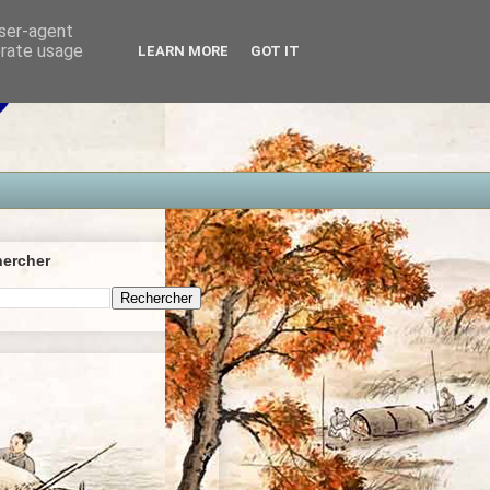
user-agent
erate usage
LEARN MORE
GOT IT
ercher