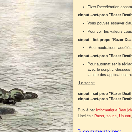
Fixer l'accélération consta
xinput --set-prop "Razer Dea
Vous pouvez essayer d'autr
Pour voir les valeurs cour
xinput --list-props "Razer De
Pour neutraliser l'accéléra
xinput --set-prop "Razer Deat
Pour automatiser le régla
avec le script ci-dessous
la liste des application
Le script:
xinput --set-prop "Razer Deat
xinput --set-prop "Razer Deat
Publié par
Informatique Beaujol
Libellés :
Razer
,
souris
,
Ubuntu
3 commentaires: