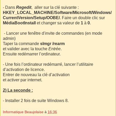
- Dans
Regedit
, aller sur la clé suivante :
HKEY_LOCAL_MACHINE/Software/Microsoft/Windows/
CurrentVersion/Setup/OOBE/
. Faire un double clic sur
MédiaBootInstall
et changer sa valeur de
1
à
0
.
- Lancer une fenêtre d'invite de commandes (en mode
admin)
Taper la commande
slmgr /rearm
et valider avec la touche
Entrée
.
Ensuite redémarrer l’ordinateur.
- Une fois l’ordinateur redémarré, lancer l’utilitaire
d’activation de licence.
Entrer de nouveau la clé d’activation
et activer par internet.
2) La seconde
:
- Installer 2 fois de suite Windows 8.
Informatique Beaujolaise
à
16:36