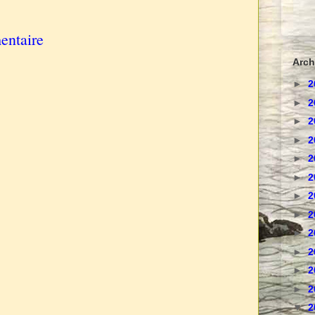
:
entaire
Arch
►
2
►
2
►
2
►
2
►
2
►
2
►
2
►
2
►
2
►
2
►
2
►
2
▼
2