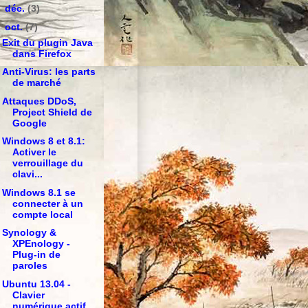
►
déc.
(3)
▼
oct.
(7)
Exit du plugin Java
dans Firefox
Anti-Virus: les parts
de marché
Attaques DDoS,
Project Shield de
Google
Windows 8 et 8.1:
Activer le
verrouillage du
clavi...
Windows 8.1 se
connecter à un
compte local
Synology &
XPEnology -
Plug-in de
paroles
Ubuntu 13.04 -
Clavier
numérique actif