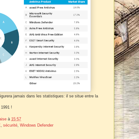
figurera jamais dans les statistiques: il se situe entre la
 1991 !
aise
à
15:57
E
,
sécurité
,
Windows Defender