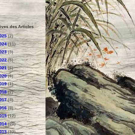
ives des Articles
025
(2)
024
(11)
023
(3)
022
(5)
021
(6)
020
(6)
019
(1)
018
(2)
017
(4)
016
(9)
015
(12)
014
(20)
013
(32)