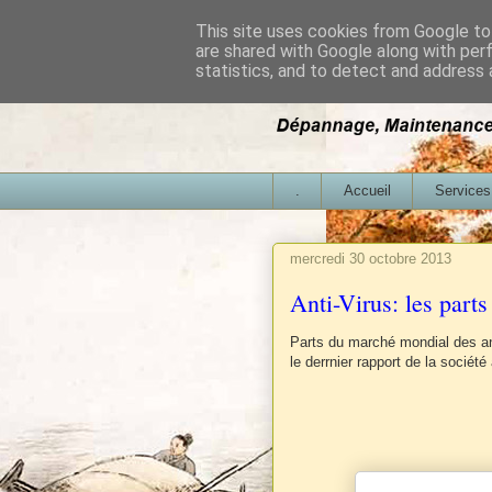
This site uses cookies from Google to 
are shared with Google along with per
statistics, and to detect and address 
.
Accueil
Services
mercredi 30 octobre 2013
Anti-Virus: les part
Parts du marché mondial des an
le derrnier rapport de la sociét