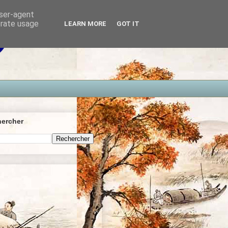
user-agent
erate usage
LEARN MORE
GOT IT
ercher