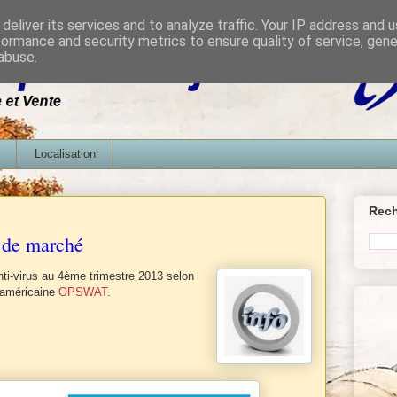
deliver its services and to analyze traffic. Your IP address and 
formance and security metrics to ensure quality of service, gen
abuse.
Localisation
Rech
s de marché
ti-virus au 4ème trimestre 2013 selon
é américaine
OPSWAT
.