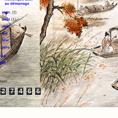
au démarrage
►
sept.
(2)
►
août
(1)
►
mai
(2)
►
avr.
(5)
►
févr.
(6)
►
janv.
(6)
012
(26)
000
(1)
teurs
2
7
4
6
6