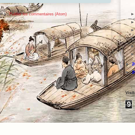
on à :
Publier les commentaires (Atom)
►
2
►
2
Visi
9